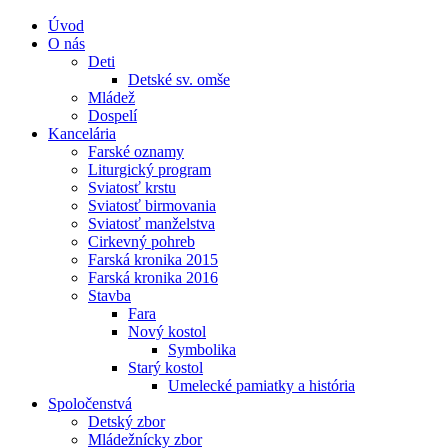
Úvod
O nás
Deti
Detské sv. omše
Mládež
Dospelí
Kancelária
Farské oznamy
Liturgický program
Sviatosť krstu
Sviatosť birmovania
Sviatosť manželstva
Cirkevný pohreb
Farská kronika 2015
Farská kronika 2016
Stavba
Fara
Nový kostol
Symbolika
Starý kostol
Umelecké pamiatky a história
Spoločenstvá
Detský zbor
Mládežnícky zbor