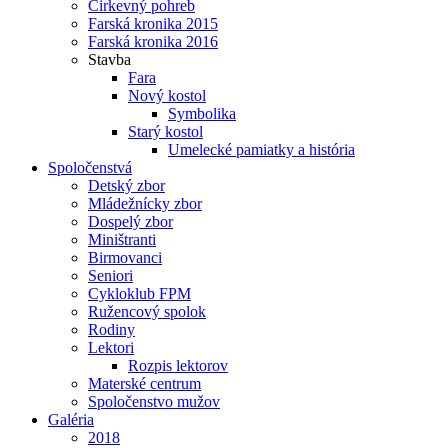
Cirkevný pohreb
Farská kronika 2015
Farská kronika 2016
Stavba
Fara
Nový kostol
Symbolika
Starý kostol
Umelecké pamiatky a história
Spoločenstvá
Detský zbor
Mládežnícky zbor
Dospelý zbor
Miništranti
Birmovanci
Seniori
Cykloklub FPM
Ružencový spolok
Rodiny
Lektori
Rozpis lektorov
Materské centrum
Spoločenstvo mužov
Galéria
2018