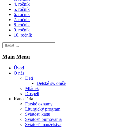
4. ročník
5. ročník
6. ročník
7. ročník
8. ročník
9. ročník
10. ročník
Main Menu
Úvod
O nás
Deti
Detské sv. omše
Mládež
Dospelí
Kancelária
Farské oznamy
Liturgický program
Sviatosť krstu
Sviatosť birmovania
Sviatosť manželstva