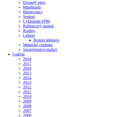
Dospelý zbor
Miništranti
Birmovanci
Seniori
Cykloklub FPM
Ružencový spolok
Rodiny
Lektori
Rozpis lektorov
Materské centrum
Spoločenstvo mužov
Galéria
2018
2017
2016
2015
2014
2013
2012
2011
2010
2009
2008
2007
2006