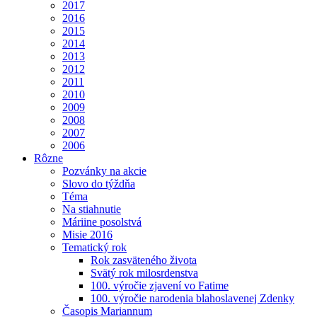
2017
2016
2015
2014
2013
2012
2011
2010
2009
2008
2007
2006
Rôzne
Pozvánky na akcie
Slovo do týždňa
Téma
Na stiahnutie
Máriine posolstvá
Misie 2016
Tematický rok
Rok zasväteného života
Svätý rok milosrdenstva
100. výročie zjavení vo Fatime
100. výročie narodenia blahoslavenej Zdenky
Časopis Mariannum