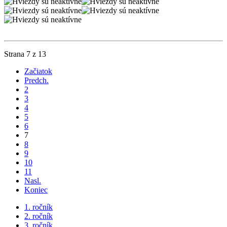
Strana 7 z 13
Začiatok
Predch.
2
3
4
5
6
7
8
9
10
11
Nasl.
Koniec
1. ročník
2. ročník
3. ročník