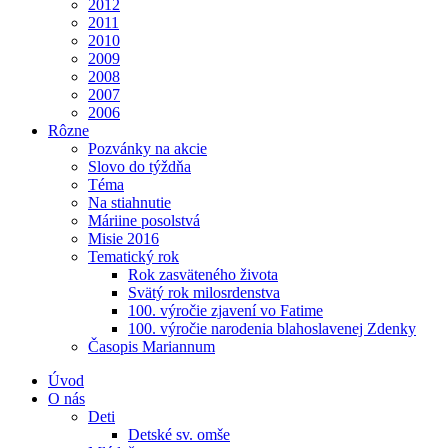
2012
2011
2010
2009
2008
2007
2006
Rôzne
Pozvánky na akcie
Slovo do týždňa
Téma
Na stiahnutie
Máriine posolstvá
Misie 2016
Tematický rok
Rok zasväteného života
Svätý rok milosrdenstva
100. výročie zjavení vo Fatime
100. výročie narodenia blahoslavenej Zdenky
Časopis Mariannum
Úvod
O nás
Deti
Detské sv. omše