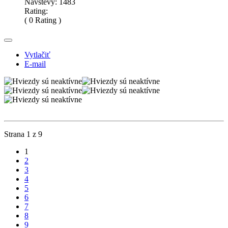
Návštevy: 1483
Rating:
( 0 Rating )
Vytlačiť
E-mail
Strana 1 z 9
1
2
3
4
5
6
7
8
9