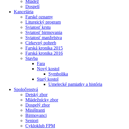
Mládež
Dospelí
Kancelária
Farské oznamy
Liturgický program
Sviatosť krstu
Sviatosť birmovania
Sviatosť manželstva
Cirkevný pohreb
Farská kronika 2015
Farská kronika 2016
Stavba
Fara
Nový kostol
Symbolika
Starý kostol
Umelecké pamiatky a história
Spoločenstvá
Detský zbor
Mládežnícky zbor
Dospelý zbor
Miništranti
Birmovanci
Seniori
Cykloklub FPM