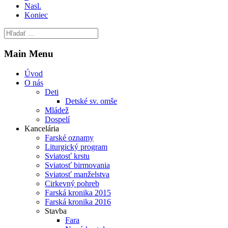
Nasl.
Koniec
Main Menu
Úvod
O nás
Deti
Detské sv. omše
Mládež
Dospelí
Kancelária
Farské oznamy
Liturgický program
Sviatosť krstu
Sviatosť birmovania
Sviatosť manželstva
Cirkevný pohreb
Farská kronika 2015
Farská kronika 2016
Stavba
Fara