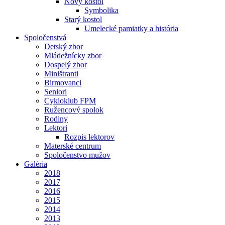
Nový kostol
Symbolika
Starý kostol
Umelecké pamiatky a história
Spoločenstvá
Detský zbor
Mládežnícky zbor
Dospelý zbor
Miništranti
Birmovanci
Seniori
Cykloklub FPM
Ružencový spolok
Rodiny
Lektori
Rozpis lektorov
Materské centrum
Spoločenstvo mužov
Galéria
2018
2017
2016
2015
2014
2013