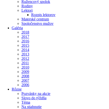
Ružencový spolok
Rodiny
Lektori
Rozpis lektorov
Materské centrum
Spoločenstvo mužov
Galéria
2018
2017
2016
2015
2014
2013
2012
2011
2010
2009
2008
2007
2006
Rôzne
Pozvánky na akcie
Slovo do týždňa
Téma
Na stiahnutie