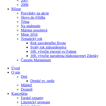
2007
2006
Rôzne
Pozvánky na akcie
Slovo do týždňa
Téma
Na stiahnutie
Máriine posolstvá
Misie 2016
Tematický rok
Rok zasväteného života
Svätý rok milosrdenstva
100. výročie zjavení vo Fatime
100. výročie narodenia blahoslavenej Zdenky
Časopis Mariannum
Úvod
O nás
Deti
Detské sv. omše
Mládež
Dospelí
Kancelária
Farské oznamy
Liturgický program