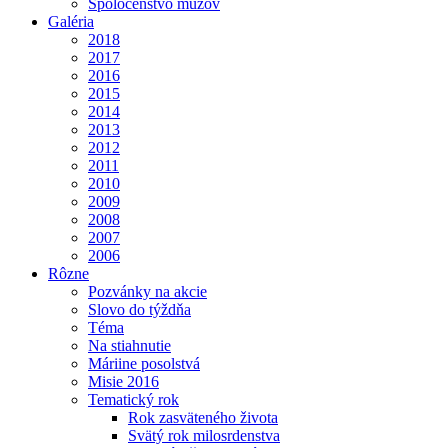
Spoločenstvo mužov
Galéria
2018
2017
2016
2015
2014
2013
2012
2011
2010
2009
2008
2007
2006
Rôzne
Pozvánky na akcie
Slovo do týždňa
Téma
Na stiahnutie
Máriine posolstvá
Misie 2016
Tematický rok
Rok zasväteného života
Svätý rok milosrdenstva