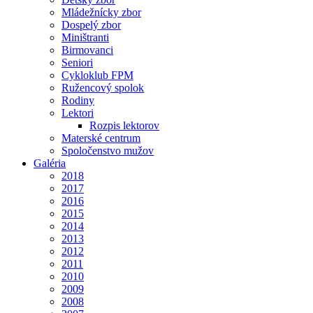
Mládežnícky zbor
Dospelý zbor
Miništranti
Birmovanci
Seniori
Cykloklub FPM
Ružencový spolok
Rodiny
Lektori
Rozpis lektorov
Materské centrum
Spoločenstvo mužov
Galéria
2018
2017
2016
2015
2014
2013
2012
2011
2010
2009
2008