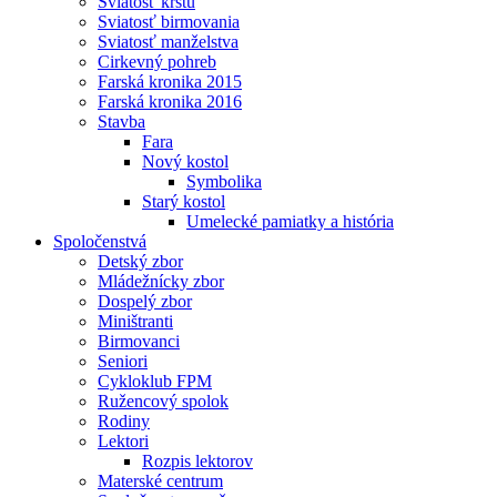
Sviatosť krstu
Sviatosť birmovania
Sviatosť manželstva
Cirkevný pohreb
Farská kronika 2015
Farská kronika 2016
Stavba
Fara
Nový kostol
Symbolika
Starý kostol
Umelecké pamiatky a história
Spoločenstvá
Detský zbor
Mládežnícky zbor
Dospelý zbor
Miništranti
Birmovanci
Seniori
Cykloklub FPM
Ružencový spolok
Rodiny
Lektori
Rozpis lektorov
Materské centrum