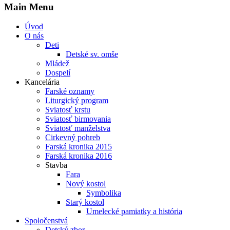
Main Menu
Úvod
O nás
Deti
Detské sv. omše
Mládež
Dospelí
Kancelária
Farské oznamy
Liturgický program
Sviatosť krstu
Sviatosť birmovania
Sviatosť manželstva
Cirkevný pohreb
Farská kronika 2015
Farská kronika 2016
Stavba
Fara
Nový kostol
Symbolika
Starý kostol
Umelecké pamiatky a história
Spoločenstvá
Detský zbor