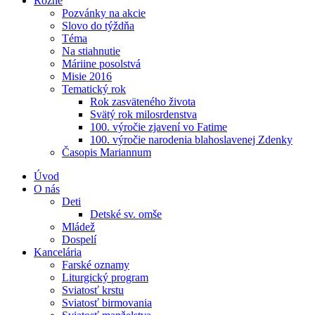
Rôzne
Pozvánky na akcie
Slovo do týždňa
Téma
Na stiahnutie
Máriine posolstvá
Misie 2016
Tematický rok
Rok zasväteného života
Svätý rok milosrdenstva
100. výročie zjavení vo Fatime
100. výročie narodenia blahoslavenej Zdenky
Časopis Mariannum
Úvod
O nás
Deti
Detské sv. omše
Mládež
Dospelí
Kancelária
Farské oznamy
Liturgický program
Sviatosť krstu
Sviatosť birmovania