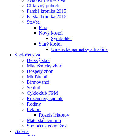
Sviatosť manželstva
Cirkevný pohreb
Farská kronika 2015
Farská kronika 2016
Stavba
Fara
Nový kostol
Symbolika
Starý kostol
Umelecké pamiatky a história
Spoločenstvá
Detský zbor
Mládežnícky zbor
Dospelý zbor
Miništranti
Birmovanci
Seniori
Cykloklub FPM
Ružencový spolok
Rodiny
Lektori
Rozpis lektorov
Materské centrum
Spoločenstvo mužov
Galéria