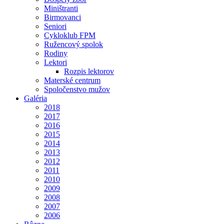
Miništranti
Birmovanci
Seniori
Cykloklub FPM
Ružencový spolok
Rodiny
Lektori
Rozpis lektorov
Materské centrum
Spoločenstvo mužov
Galéria
2018
2017
2016
2015
2014
2013
2012
2011
2010
2009
2008
2007
2006