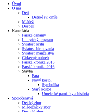
Úvod
O nás
Deti
Detské sv. omše
Mládež
Dospelí
Kancelária
Farské oznamy
Liturgický program
Sviatosť krstu
Sviatosť birmovania
Sviatosť manželstva
Cirkevný pohreb
Farská kronika 2015
Farská kronika 2016
Stavba
Fara
Nový kostol
Symbolika
Starý kostol
Umelecké pamiatky a história
Spoločenstvá
Detský zbor
Mládežnícky zbor
Dospelý zbor