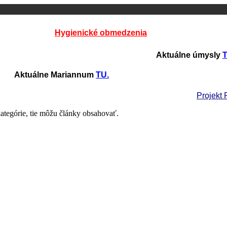
Hygienické obmedzenia
Aktuálne úmysly
T
iannum
TU.
Projekt
kategórie, tie môžu články obsahovať.