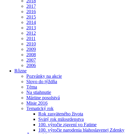
2018
2017
2016
2015
2014
2013
2012
2011
2010
2009
2008
2007
2006
Rôzne
Pozvánky na akcie
Slovo do týždňa
Téma
Na stiahnutie
Máriine posolstvá
Misie 2016
Tematický rok
Rok zasväteného života
Svätý rok milosrdenstva
100. výročie zjavení vo Fatime
100. výročie narodenia blahoslavenej Zdenky