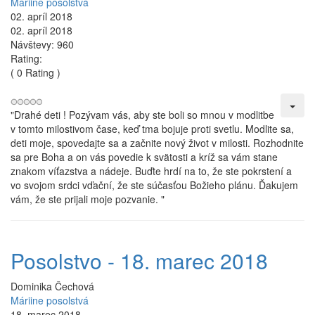
Máriine posolstvá
02. apríl 2018
02. apríl 2018
Návštevy: 960
Rating:
( 0 Rating )
"
D
rahé deti ! Pozývam vás, aby ste boli so mnou v modlitbe
v tomto milostivom čase, keď tma bojuje proti svetlu. Modlite sa,
deti moje, spovedajte sa a začnite nový život v milosti. Rozhodnite
sa pre Boha a on vás povedie k svätosti a kríž sa vám stane
znakom víťazstva a nádeje. Buďte hrdí na to, že ste pokrstení a
vo svojom srdci vďační, že ste súčasťou Božieho plánu. Ďakujem
vám, že ste prijali moje pozvanie.
"
Posolstvo - 18. marec 2018
Dominika Čechová
Máriine posolstvá
18. marec 2018