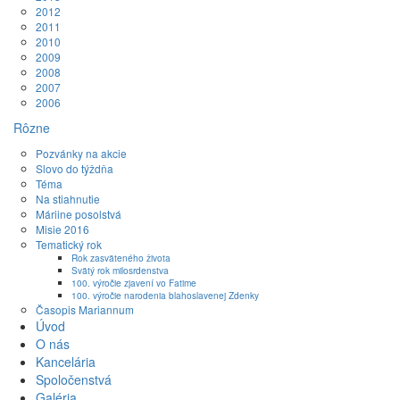
2012
2011
2010
2009
2008
2007
2006
Rôzne
Pozvánky na akcie
Slovo do týždňa
Téma
Na stiahnutie
Máriine posolstvá
Misie 2016
Tematický rok
Rok zasväteného života
Svätý rok milosrdenstva
100. výročie zjavení vo Fatime
100. výročie narodenia blahoslavenej Zdenky
Časopis Mariannum
Úvod
O nás
Kancelária
Spoločenstvá
Galéria