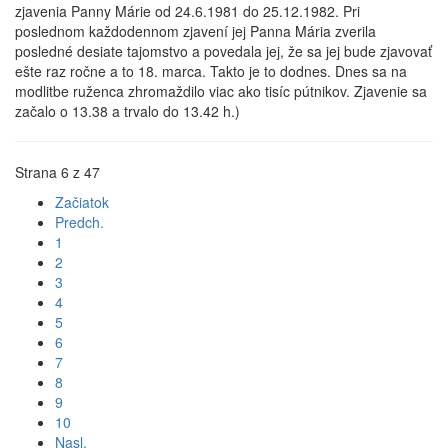
zjavenia Panny Márie od 24.6.1981 do 25.12.1982. Pri
poslednom každodennom zjavení jej Panna Mária zverila
posledné desiate tajomstvo a povedala jej, že sa jej bude zjavovať
ešte raz ročne a to 18. marca. Takto je to dodnes. Dnes sa na
modlitbe ruženca zhromaždilo viac ako tisíc pútnikov. Zjavenie sa
začalo o 1
3.38 a trvalo do 13.42 h.
)
Strana 6 z 47
Začiatok
Predch.
1
2
3
4
5
6
7
8
9
10
Nasl.