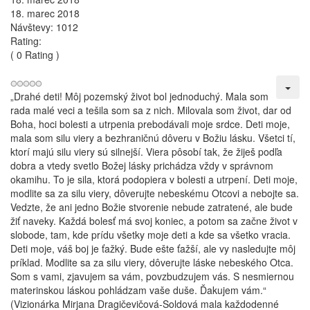
18. marec 2018
Návštevy: 1012
Rating:
( 0 Rating )
„Drahé deti! Môj pozemský život bol jednoduchý. Mala som
rada malé veci a tešila som sa z nich. Milovala som život, dar od
Boha, hoci bolesti a utrpenia prebodávali moje srdce. Deti moje,
mala som silu viery a bezhraničnú dôveru v Božiu lásku. Všetci tí,
ktorí majú silu viery sú silnejší. Viera pôsobí tak, že žiješ podľa
dobra a vtedy svetlo Božej lásky prichádza vždy v správnom
okamihu. To je sila, ktorá podopiera v bolesti a utrpení. Deti moje,
modlite sa za silu viery, dôverujte nebeskému Otcovi a nebojte sa.
Vedzte, že ani jedno Božie stvorenie nebude zatratené, ale bude
žiť naveky. Každá bolesť má svoj koniec, a potom sa začne život v
slobode, tam, kde prídu všetky moje deti a kde sa všetko vracia.
Deti moje, váš boj je ťažký. Bude ešte ťažší, ale vy nasledujte môj
príklad. Modlite sa za silu viery, dôverujte láske nebeského Otca.
Som s vami, zjavujem sa vám, povzbudzujem vás. S nesmiernou
materinskou láskou pohládzam vaše duše. Ďakujem vám.“
(Vizionárka Mirjana Dragičevičová-Soldová mala každodenné