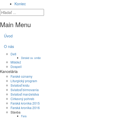
Koniec
Main Menu
Úvod
O nás
Deti
Detské sv. omše
Mládež
Dospelí
Kancelária
Farské oznamy
Liturgický program
Sviatosť krstu
Sviatosť birmovania
Sviatosť manželstva
Cirkevný pohreb
Farská kronika 2015
Farská kronika 2016
Stavba
Fara