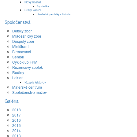
Nový kostol
Symbolika
Starý kostol
Umelecké pamiatky a história
Spoločenstvá
Detský zbor
Mládežnícky zbor
Dospelý zbor
Miništranti
Birmovanci
Seniori
Cykloklub FPM
Ružencový spolok
Rodiny
Lektori
Rozpis lektorov
Materské centrum
Spoločenstvo mužov
Galéria
2018
2017
2016
2015
2014
2013